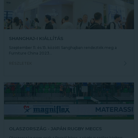
SHANGHAJ-I KIÁLLÍTÁS
Szeptember 11. és 15. között Sanghajban rendezték meg a
Furniture China 2023...
RÉSZLETEK
OLASZORSZÁG - JAPÁN RUGBY MECCS
Olaszország nem csak a fociról híres, a rögbi is széles körben