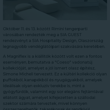
Október 11. és 13. között Rimini tengerparti
városában rendezték meg a SIA GUEST
rendezvényt a SIA Hospitality Design, Olaszország
legnagyobb vendéglátóipari szakvására keretében.
A Magniflex is a kiállítók között volt ezen a fontos
eseményen, bemutatva a "Coeso" vadonatúj
kollekcióját, amelyet a jól ismert olasz építész,
Simone Micheli tervezett. Ez a kültéri kollekció olyan
puffokból, kanapékból és nyugágyakból, amelyek
ideálisak olyan exkluzív terekbe is, mint a
gyógyfürdők, valamint egy sor elegáns fejtámlával
ellátott ágyat, amelyet kifejezetten a szállodai
szektor számára terveztek, mivel könnyen
összeszerelhetők, takarékosak és rendkívül