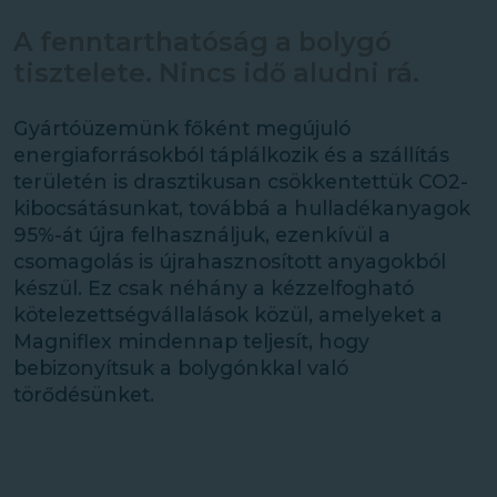
A fenntarthatóság a bolygó
tisztelete. Nincs idő aludni rá.
Gyártóüzemünk főként megújuló
energiaforrásokból táplálkozik és a szállítás
területén is drasztikusan csökkentettük CO2-
kibocsátásunkat, továbbá a hulladékanyagok
95%-át újra felhasználjuk, ezenkívül a
csomagolás is újrahasznosított anyagokból
készül. Ez csak néhány a kézzelfogható
kötelezettségvállalások közül, amelyeket a
Magniflex mindennap teljesít, hogy
bebizonyítsuk a bolygónkkal való
törődésünket.