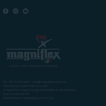
Tel:
+36 70 626 0690
–
info@magniflexmatrac.hu
2040 Budaörs, Bretzfeld utca 200.
A Magniflex magyarországi képviselője és disztribútora:
Space and More Kft.
2040 Budaörs, Szabadság út 117/C Fsz