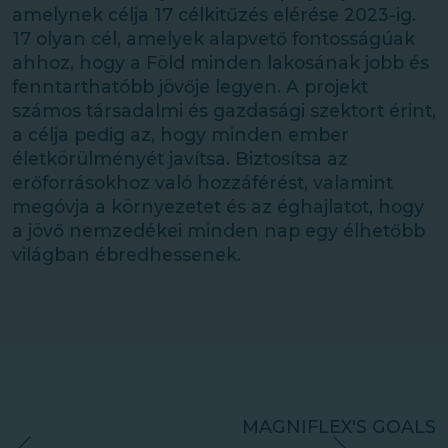
amelynek célja 17 célkitűzés elérése 2023-ig.
17 olyan cél, amelyek alapvető fontosságúak
ahhoz, hogy a Föld minden lakosának jobb és
fenntarthatóbb jövője legyen. A projekt
számos társadalmi és gazdasági szektort érint,
a célja pedig az, hogy minden ember
életkörülményét javítsa. Biztosítsa az
erőforrásokhoz való hozzáférést, valamint
megóvja a környezetet és az éghajlatot, hogy
a jövő nemzedékei minden nap egy élhetőbb
világban ébredhessenek.
MAGNIFLEX'S GOALS