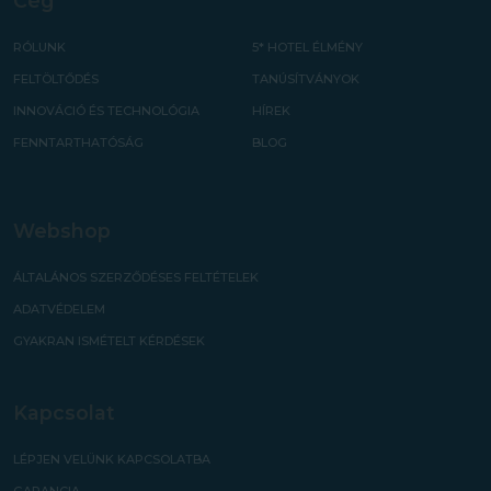
Cég
RÓLUNK
5* HOTEL ÉLMÉNY
FELTÖLTŐDÉS
TANÚSÍTVÁNYOK
INNOVÁCIÓ ÉS TECHNOLÓGIA
HÍREK
FENNTARTHATÓSÁG
BLOG
Webshop
ÁLTALÁNOS SZERZŐDÉSES FELTÉTELEK
ADATVÉDELEM
GYAKRAN ISMÉTELT KÉRDÉSEK
Kapcsolat
LÉPJEN VELÜNK KAPCSOLATBA
GARANCIA