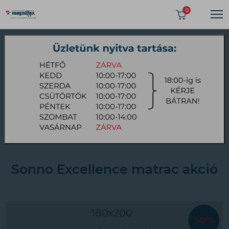
>
0
AKCIÓ - kifutó és kiállított
Magniflex matracok
Sonno Excellence matrac akció