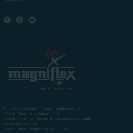
Tel:
+36 70 626 0690
–
info@magniflexmatrac.hu
2040 Budaörs, Bretzfeld utca 200.
A Magniflex magyarországi képviselője és disztribútora:
Space and More Kft.
2040 Budaörs, Szabadság út 117/C Fsz