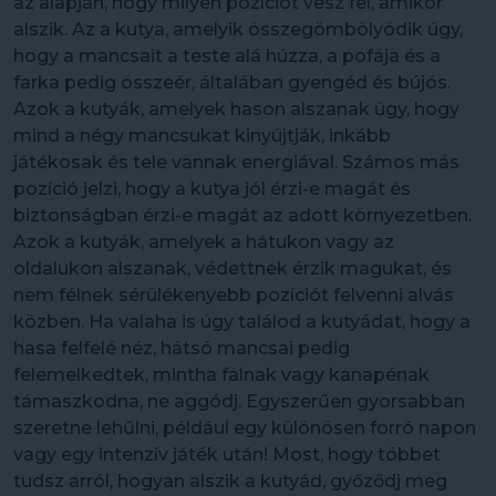
az alapján, hogy milyen pozíciót vesz fel, amikor
alszik. Az a kutya, amelyik összegömbölyödik úgy,
hogy a mancsait a teste alá húzza, a pofája és a
farka pedig összeér, általában gyengéd és bújós.
Azok a kutyák, amelyek hason alszanak úgy, hogy
mind a négy mancsukat kinyújtják, inkább
játékosak és tele vannak energiával. Számos más
pozíció jelzi, hogy a kutya jól érzi-e magát és
biztonságban érzi-e magát az adott környezetben.
Azok a kutyák, amelyek a hátukon vagy az
oldalukon alszanak, védettnek érzik magukat, és
nem félnek sérülékenyebb pozíciót felvenni alvás
közben. Ha valaha is úgy találod a kutyádat, hogy a
hasa felfelé néz, hátsó mancsai pedig
felemelkedtek, mintha falnak vagy kanapénak
támaszkodna, ne aggódj. Egyszerűen gyorsabban
szeretne lehűlni, például egy különösen forró napon
vagy egy intenzív játék után! Most, hogy többet
tudsz arról, hogyan alszik a kutyád, győződj meg