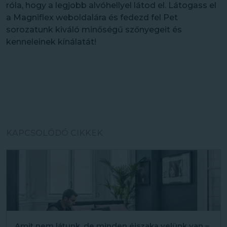
róla, hogy a legjobb alvóhellyel látod el. Látogass el
a Magniflex weboldalára és fedezd fel Pet
sorozatunk kiváló minőségű szőnyegeit és
kenneleinek kínálatát!
KAPCSOLÓDÓ CIKKEK
Amit nem látunk, de minden éjszaka velünk van –