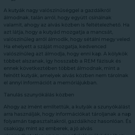
A kutyák nagy valószínűséggel a gazdáikról
álmodnak, talán arról, hogy együtt csinálnak
valamit, ahogy az alvás közben is feltételezhető. Ha
azt látja, hogy a kutyád mozgatja a mancsát,
valószínűleg arról álmodik, hogy sétálni megy veled.
Ha ehelyett a száját mozgatja, kedvenced
valószínűleg azt álmodja, hogy enni kap. A kölykök
többet alszanak, így hosszabb a REM fázisuk és
ennek következtében többet álmodnak, mint a
felnőtt kutyák, amelyek alvás közben nem tárolnak
el annyi információt a memóriájukban.
Tanulás szunyókálás közben
Ahogy az imént említettük, a kutyák a szunyókálást
arra használják, hogy információkat tároljanak a nap
folyamán tapasztaltakról, gazdáikhoz hasonlóan. És
csakúgy, mint az emberek, a jó alvás