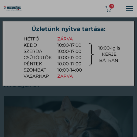
0
2024 FEBRUÁR 12
Öt érdekes tény a kutyák alvási
módjáról