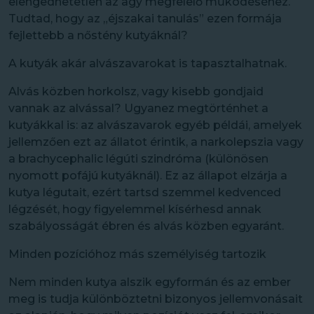
elengedhetetlen az agy megfelelő működéséhez.
Tudtad, hogy az „éjszakai tanulás” ezen formája
fejlettebb a nőstény kutyáknál?
A kutyák akár alvászavarokat is tapasztalhatnak.
Alvás közben horkolsz, vagy kisebb gondjaid
vannak az alvással? Ugyanez megtörténhet a
kutyákkal is: az alvászavarok egyéb példái, amelyek
jellemzően ezt az állatot érintik, a narkolepszia vagy
a brachycephalic légúti szindróma (különösen
nyomott pofájú kutyáknál). Ez az állapot elzárja a
kutya légutait, ezért tartsd szemmel kedvenced
légzését, hogy figyelemmel kísérhesd annak
szabályosságát ébren és alvás közben egyaránt.
Minden pozícióhoz más személyiség tartozik
Nem minden kutya alszik egyformán és az ember
meg is tudja különböztetni bizonyos jellemvonásait