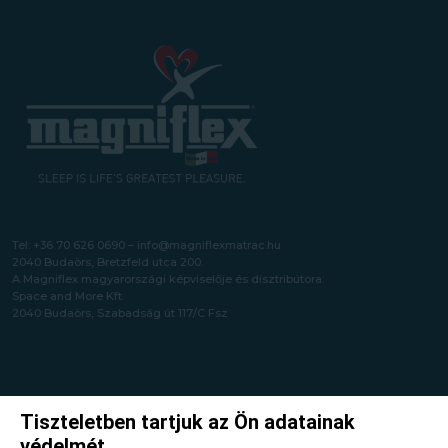
Tel:
+36 70 626 0690
–
info@magniflexmatrac.hu
2040 Budaörs, Bretzfeld utca 200.
A Magniflex magyarországi képviselője és disztribútora:
Space and More Kft.
2040 Budaörs, Szabadság út 117/C Fsz
Tiszteletben tartjuk az Ön adatainak
védelmét