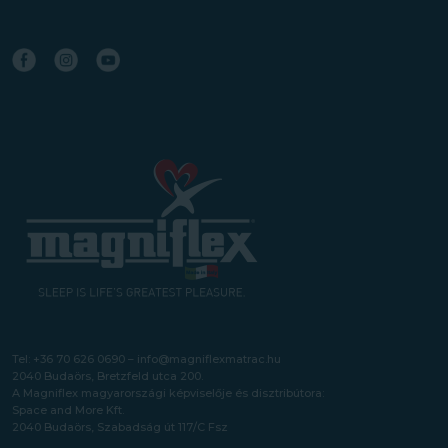
Tel:
+36 70 626 0690
–
info@magniflexmatrac.hu
2040 Budaörs, Bretzfeld utca 200.
A Magniflex magyarországi képviselője és disztribútora:
Space and More Kft.
2040 Budaörs, Szabadság út 117/C Fsz