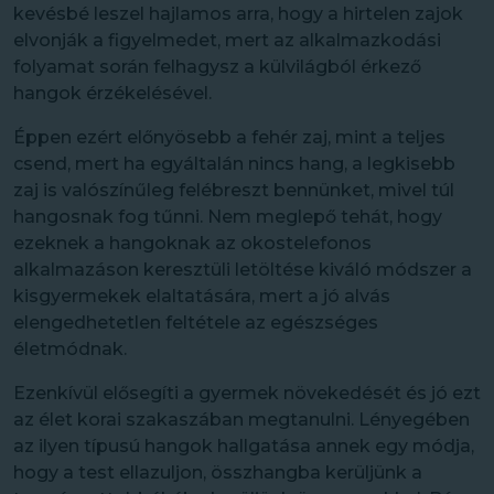
kevésbé leszel hajlamos arra, hogy a hirtelen zajok
elvonják a figyelmedet, mert az alkalmazkodási
folyamat során felhagysz a külvilágból érkező
hangok érzékelésével.
Éppen ezért előnyösebb a fehér zaj, mint a teljes
csend, mert ha egyáltalán nincs hang, a legkisebb
zaj is valószínűleg felébreszt bennünket, mivel túl
hangosnak fog tűnni. Nem meglepő tehát, hogy
ezeknek a hangoknak az okostelefonos
alkalmazáson keresztüli letöltése kiváló módszer a
kisgyermekek elaltatására, mert a jó alvás
elengedhetetlen feltétele az egészséges
életmódnak.
Ezenkívül elősegíti a gyermek növekedését és jó ezt
az élet korai szakaszában megtanulni. Lényegében
az ilyen típusú hangok hallgatása annek egy módja,
hogy a test ellazuljon, összhangba kerüljünk a