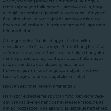
Az egyszerűség kedvéért elmondhatjuk, hogy a
fehér zaj nagyon halk hangok, amelyek célja, hogy
elvonják az ember figyelmét a közvetlen környezet
által általában keltett zajról és amelyek miatt az
éberen alvó emberek hirtelen szorongó állapotban
felébredhetnek.
A hangmaszkolásnak, ahogy ezt a technikát
nevezik, mivel célja a környező többi hang kioltása,
számos formája van. Tartalmazhat olyan hangokat,
mint a porszívó, a hajszárító, az óceán hullámai, az
eső, és mindazok az alacsony és állandó
frekvenciájú ritmikus hangok, amelyek lehetővé
teszik, hogy a fülünk elszigeteljen minket.
Hogyan segíthet nekem a fehér zaj?
Hányszor ébredtél fel az utcán futó robogóra vagy
egy csapat gyerek hangos nevetésére? Nos, ha az
agyad hozzászokik az állandó akusztikus háttérhez,