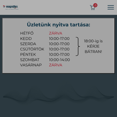
0
2024 FEBRUÁR 12
Fehér zaj: hasznos vagy káros?