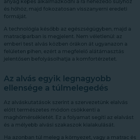
anyag képes alkalmazkodni a rá nehezedő súlyhoz
és hőhöz, majd fokozatosan visszanyerni eredeti
formáját.
A technológia később az egészségügyben, majd a
matraciparban is megjelent. Nem véletlenül: az
emberi test alvás közben órákon át ugyanazon a
felületen pihen, ezért a megfelelő alátámasztás
jelentősen befolyásolhatja a komfortérzetet.
Az alvás egyik legnagyobb
ellensége a túlmelegedés
Az alváskutatások szerint a szervezetünk elalvás
előtt természetes módon csökkenti a
maghőmérsékletét. Ez a folyamat segíti az elalvást
és a mélyebb alvási szakaszok kialakulását.
Ha azonban túl meleg a környezet, vagy a matrac és