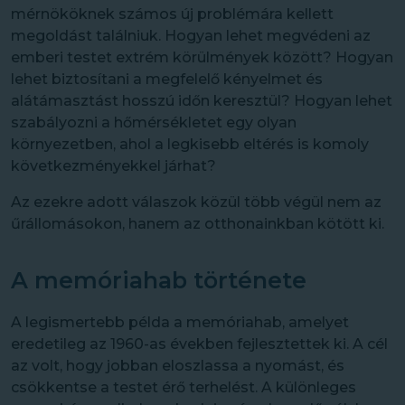
mérnököknek számos új problémára kellett
megoldást találniuk. Hogyan lehet megvédeni az
emberi testet extrém körülmények között? Hogyan
lehet biztosítani a megfelelő kényelmet és
alátámasztást hosszú időn keresztül? Hogyan lehet
szabályozni a hőmérsékletet egy olyan
környezetben, ahol a legkisebb eltérés is komoly
következményekkel járhat?
Az ezekre adott válaszok közül több végül nem az
űrállomásokon, hanem az otthonainkban kötött ki.
A memóriahab története
A legismertebb példa a memóriahab, amelyet
eredetileg az 1960-as években fejlesztettek ki. A cél
az volt, hogy jobban eloszlassa a nyomást, és
csökkentse a testet érő terhelést. A különleges