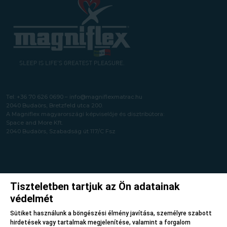
Tel:
+36 70 626 0690
–
info@magniflexmatrac.hu
2040 Budaörs, Bretzfeld utca 200.
A Magniflex magyarországi képviselője és disztribútora:
Space and More Kft.
2040 Budaörs, Szabadság út 117/C Fsz
Tiszteletben tartjuk az Ön adatainak
védelmét
Süti beállítások
Sütiket használunk a böngészési élmény javítása, személyre szabott
hirdetések vagy tartalmak megjelenítése, valamint a forgalom
Copyright © 2026 Magniflex. Minden jog fenntartva.