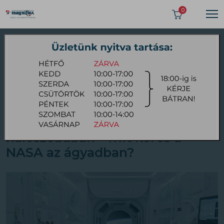
0
2026 JÚNIUS 12
Az űrtechnológia a
hálószobában – mit keres a
NASA az ágyadban?