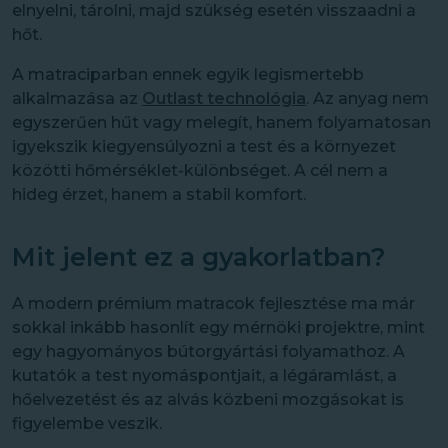
elnyelni, tárolni, majd szükség esetén visszaadni a
hőt.
A matraciparban ennek egyik legismertebb
alkalmazása az
Outlast technológia
. Az anyag nem
egyszerűen hűt vagy melegít, hanem folyamatosan
igyekszik kiegyensúlyozni a test és a környezet
közötti hőmérséklet-különbséget. A cél nem a
hideg érzet, hanem a stabil komfort.
Mit jelent ez a gyakorlatban?
A modern prémium matracok fejlesztése ma már
sokkal inkább hasonlít egy mérnöki projektre, mint
egy hagyományos bútorgyártási folyamathoz. A
kutatók a test nyomáspontjait, a légáramlást, a
hőelvezetést és az alvás közbeni mozgásokat is
figyelembe veszik.