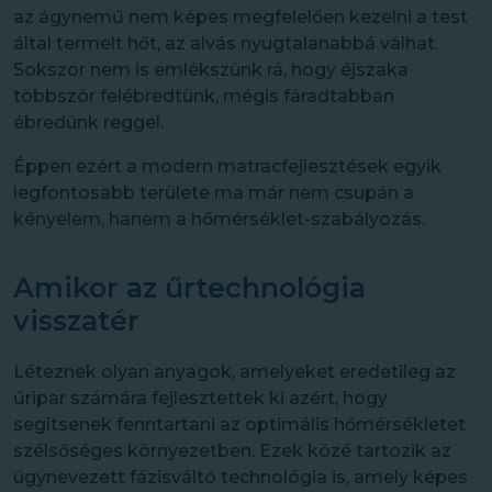
az ágynemű nem képes megfelelően kezelni a test
által termelt hőt, az alvás nyugtalanabbá válhat.
Sokszor nem is emlékszünk rá, hogy éjszaka
többször felébredtünk, mégis fáradtabban
ébredünk reggel.
Éppen ezért a modern matracfejlesztések egyik
legfontosabb területe ma már nem csupán a
kényelem, hanem a hőmérséklet-szabályozás.
Amikor az űrtechnológia
visszatér
Léteznek olyan anyagok, amelyeket eredetileg az
űripar számára fejlesztettek ki azért, hogy
segítsenek fenntartani az optimális hőmérsékletet
szélsőséges környezetben. Ezek közé tartozik az
úgynevezett fázisváltó technológia is, amely képes