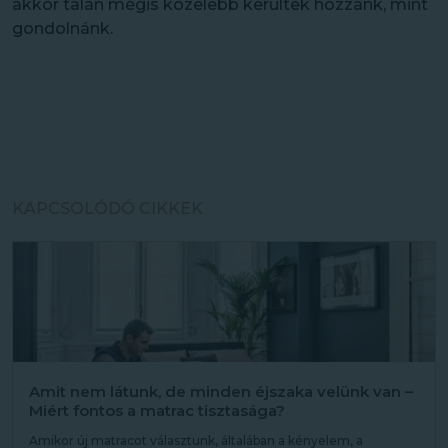
akkor talán mégis közelebb kerültek hozzánk, mint
gondolnánk.
KAPCSOLÓDÓ CIKKEK
Amit nem látunk, de minden éjszaka velünk van –
Miért fontos a matrac tisztasága?
Amikor új matracot választunk, általában a kényelem, a