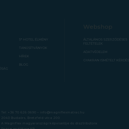
Webshop
5* HOTEL ÉLMÉNY
ÁLTALÁNOS SZERZŐDÉSES
FELTÉTELEK
TANÚSÍTVÁNYOK
ADATVÉDELEM
HÍREK
GYAKRAN ISMÉTELT KÉRDÉ
BLOG
ÓSÁG
Tel:
+36 70 626 0690
–
info@magniflexmatrac.hu
2040 Budaörs, Bretzfeld utca 200.
A Magniflex magyarországi képviselője és disztribútora:
Space and More Kft.