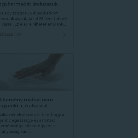
egyharmadát átalusszuk
Ha egy átlagos 75 éves életkort
veszünk alapul, közel 25 évet töltünk
alvással. Ez elsőre hihetetlenül sok...
RÉSZLETEK
A kemény matrac nem
egyenlő a jó alvással
Sokan élnek abban a hitben, hogy a
gerinc egészsége és a matrac
keménysége között egyenes
arányosság van....