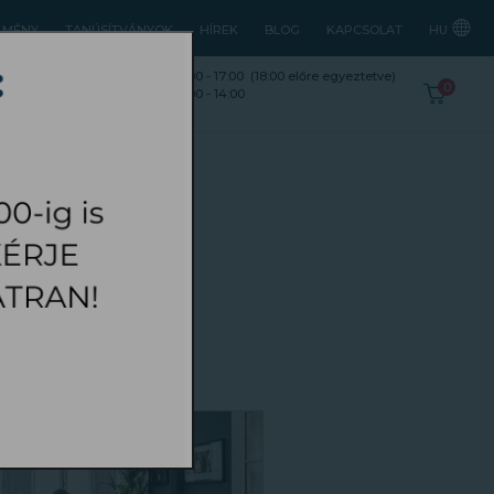
ÉLMÉNY
TANÚSÍTVÁNYOK
HÍREK
BLOG
KAPCSOLAT
HU
ld utca 200.
K, Sz, Cs, P:
10:00 - 17:00
(18:00 előre egyeztetve)
0
Szo:
10:00 - 14:00
.hu
APCSOLÓDÓ CIKKEK