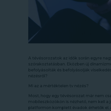
A tévésorozatok az idők során egyre na
szórakoztatásban. Eközben új dinamizm
befolyásolták és befolyásolják viselkedés
nézésről?
Mi az a mértéktelen tv nézés?
Most, hogy egy tévésorozat már nem csa
mobileszközökön is nézhető, nem kell a j
platformon komplett évadok érhetők el,