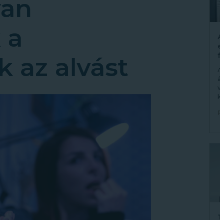
yan
 a
k az alvást