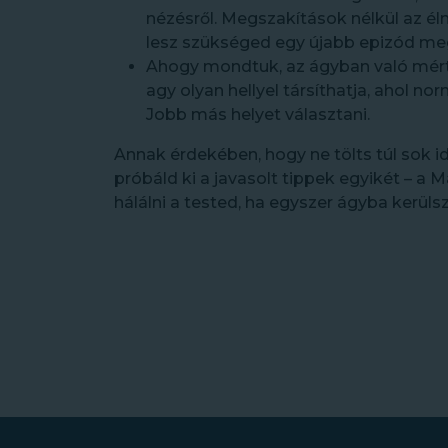
nézésről. Megszakítások nélkül az é
lesz szükséged egy újabb epizód me
Ahogy mondtuk, az ágyban való mért
agy olyan hellyel társíthatja, ahol nor
Jobb más helyet választani.
Annak érdekében, hogy ne tölts túl sok id
próbáld ki a javasolt tippek egyikét – a 
hálálni a tested, ha egyszer ágyba kerülsz