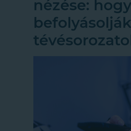
nézése: hog
befolyásolják
tévésorozato