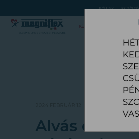
RÓLUNK
FELTÖLTŐ
KÉSZLET AKCIÓ
MATRAC
2024 FEBRUÁR 12
Alvás és sor