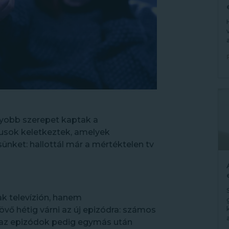
gyobb szerepet kaptak a
usok keletkeztek, amelyek
ünket: hallottál már a mértéktelen tv
k televízión, hanem
övő hétig várni az új epizódra: számos
 az epizódok pedig egymás után