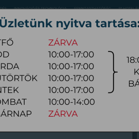
DÉS
INNOVÁCIÓ ÉS TECHNOLÓGIA
FENNTARTHATÓSÁG
5* HOTEL 
2040 Budaörs, Bretzfe
PÁRNA
TOPPER
MATRACVÉDŐ
+36 70 626 0690 |
info@magniflexmatrac
K
ozatok