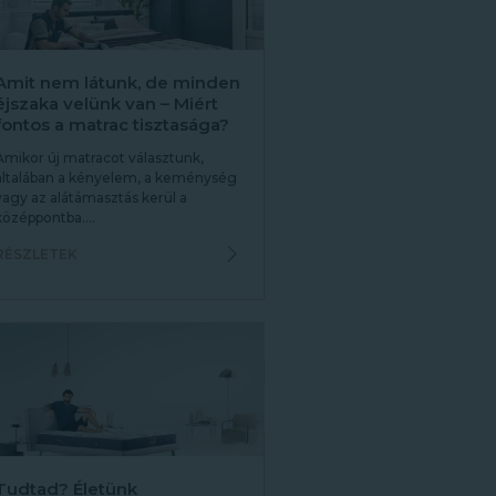
Amit nem látunk, de minden
éjszaka velünk van – Miért
fontos a matrac tisztasága?
Amikor új matracot választunk,
általában a kényelem, a keménység
vagy az alátámasztás kerül a
középpontba....
RÉSZLETEK
Tudtad? Életünk