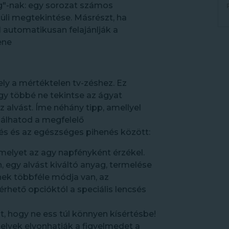
g"-nak: egy sorozat számos
üli megtekintése. Másrészt, ha
automatikusan felajánlják a
ene
ely a mértéktelen tv-zéshez. Ez
y többé ne tekintse az ágyat
 alvást. Íme néhány tipp, amellyel
álhatod a megfelelő
s és az egészséges pihenés között:
amelyet az agy napfényként érzékel.
 egy alvást kiváltó anyag, termelése
nek többféle módja van, az
hető opcióktól a speciális lencsés
t, hogy ne ess túl könnyen kísértésbe!
elyek elvonhatják a figyelmedet a