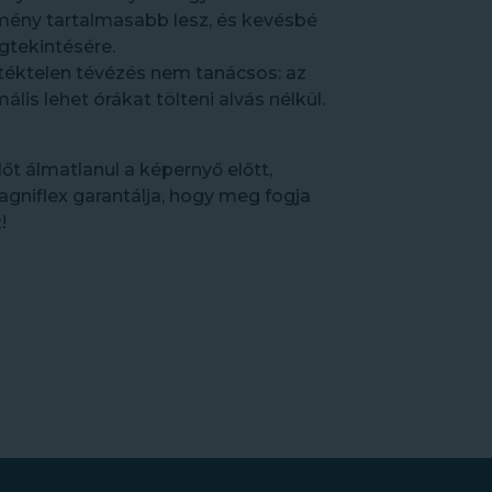
lmény tartalmasabb lesz, és kevésbé
gtekintésére.
éktelen tévézés nem tanácsos: az
mális lehet órákat tölteni alvás nélkül.
őt álmatlanul a képernyő előtt,
Magniflex garantálja, hogy meg fogja
!