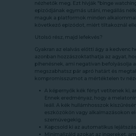
nézhetők meg. Ezt hívják "binge watchin
epizódjának egymás utáni, megállás nélk
maguk a platformok minden alkalommal 
következő epizódot, miért tiltakoznál ell
Utolsó rész, majd lefekvés?
Gyakran az elalvás előtti ágy a kedvenc h
azonban hozzászoktathatja az agyat, hog
pihenésnek, ami negatívan befolyásolja az
megszabhatsz pár apró határt és megtal
kompromisszumot a mértéktelen tv nézé
A képernyők kék fényt vetítenek ki, 
Ennek eredményaz, hogy a melatonin,
leáll. A kék hullámhosszok kiszűrésé
eszközökön vagy alkalmazásokon elér
szemüvegekig.
Kapcsold ki az automatikus lejátszás
Minimalizáld azokat az ingereket, am